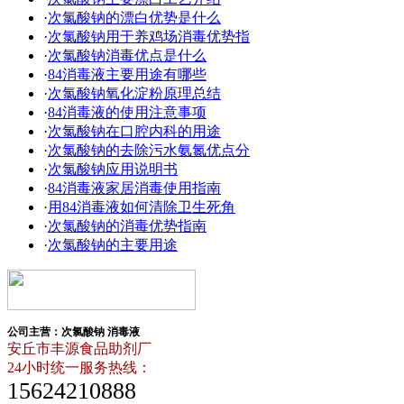
·
次氯酸钠的漂白优势是什么
·
次氯酸钠用于养鸡场消毒优势指
·
次氯酸钠消毒优点是什么
·
84消毒液主要用途有哪些
·
次氯酸钠氧化淀粉原理总结
·
84消毒液的使用注意事项
·
次氯酸钠在口腔内科的用途
·
次氯酸钠的去除污水氨氮优点分
·
次氯酸钠应用说明书
·
84消毒液家居消毒使用指南
·
用84消毒液如何清除卫生死角
·
次氯酸钠的消毒优势指南
·
次氯酸钠的主要用途
公司主营：次氯酸钠 消毒液
安丘市丰源食品助剂厂
24小时统一服务热线：
15624210888