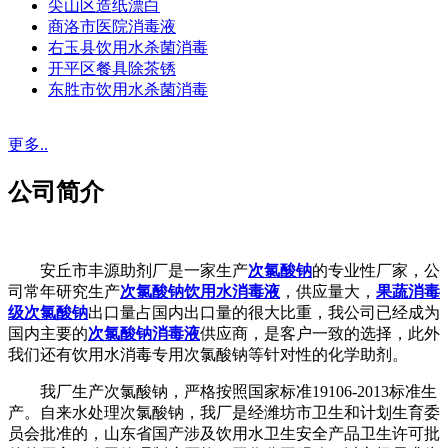
尖山区造纸漂白
商洛市医院消毒液
右玉县饮用水杀菌消毒
开平区餐具除茶锈
东胜市饮用水杀菌消毒
更多..
公司简介
安丘市丰源助剂厂是一家生产
次氯酸钠
的专业性厂家，公
司常年研究生产
次氯酸钠饮用水消毒液
，供应量大，
果蔬消毒
级次氯酸钠
出口量占国内出口量的很大比重，我公司已经成为
国内主要的
次氯酸钠消毒液
供应商，是客户一致的选择，此外
我们还有饮用水消毒专用次氯酸钠等针对性的化学助剂。
我厂生产次氯酸钠，严格按照国家标准19106-2013标准生
产。自来水处理次氯酸钠，我厂是经潍坊市卫生和计划生育委
员会批准的，山东省国产涉及饮用水卫生安全产品卫生许可批