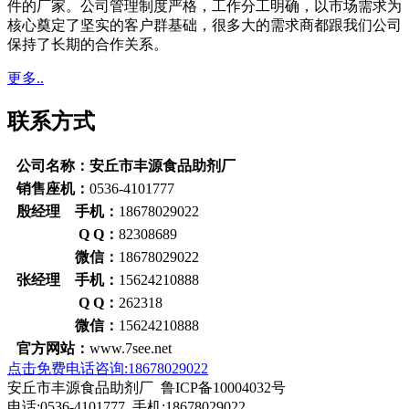
件的厂家。公司管理制度严格，工作分工明确，以市场需求为
核心奠定了坚实的客户群基础，很多大的需求商都跟我们公司
保持了长期的合作关系。
更多..
联系方式
公司名称：安丘市丰源食品助剂厂
销售座机：
0536-4101777
殷经理 手机：
18678029022
Q Q：
82308689
微信：
18678029022
张经理 手机：
15624210888
Q Q：
262318
微信：
15624210888
官方网站：
www.7see.net
点击免费电话咨询:18678029022
安丘市丰源食品助剂厂 鲁ICP备10004032号
电话:0536-4101777 手机:18678029022