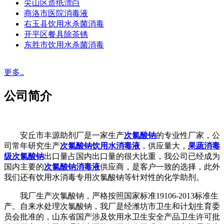
尖山区造纸漂白
商洛市医院消毒液
右玉县饮用水杀菌消毒
开平区餐具除茶锈
东胜市饮用水杀菌消毒
更多..
公司简介
安丘市丰源助剂厂是一家生产
次氯酸钠
的专业性厂家，公
司常年研究生产
次氯酸钠饮用水消毒液
，供应量大，
果蔬消毒
级次氯酸钠
出口量占国内出口量的很大比重，我公司已经成为
国内主要的
次氯酸钠消毒液
供应商，是客户一致的选择，此外
我们还有饮用水消毒专用次氯酸钠等针对性的化学助剂。
我厂生产次氯酸钠，严格按照国家标准19106-2013标准生
产。自来水处理次氯酸钠，我厂是经潍坊市卫生和计划生育委
员会批准的，山东省国产涉及饮用水卫生安全产品卫生许可批