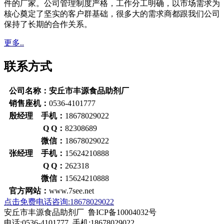
件的厂家。公司管理制度严格，工作分工明确，以市场需求为
核心奠定了坚实的客户群基础，很多大的需求商都跟我们公司
保持了长期的合作关系。
更多..
联系方式
公司名称：安丘市丰源食品助剂厂
销售座机：
0536-4101777
殷经理 手机：
18678029022
Q Q：
82308689
微信：
18678029022
张经理 手机：
15624210888
Q Q：
262318
微信：
15624210888
官方网站：
www.7see.net
点击免费电话咨询:18678029022
安丘市丰源食品助剂厂 鲁ICP备10004032号
电话:0536-4101777 手机:18678029022