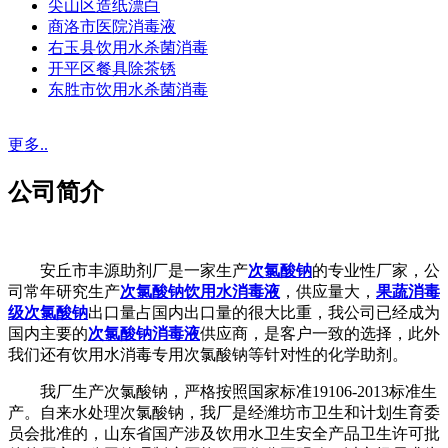
尖山区造纸漂白
商洛市医院消毒液
右玉县饮用水杀菌消毒
开平区餐具除茶锈
东胜市饮用水杀菌消毒
更多..
公司简介
安丘市丰源助剂厂是一家生产
次氯酸钠
的专业性厂家，公
司常年研究生产
次氯酸钠饮用水消毒液
，供应量大，
果蔬消毒
级次氯酸钠
出口量占国内出口量的很大比重，我公司已经成为
国内主要的
次氯酸钠消毒液
供应商，是客户一致的选择，此外
我们还有饮用水消毒专用次氯酸钠等针对性的化学助剂。
我厂生产次氯酸钠，严格按照国家标准19106-2013标准生
产。自来水处理次氯酸钠，我厂是经潍坊市卫生和计划生育委
员会批准的，山东省国产涉及饮用水卫生安全产品卫生许可批