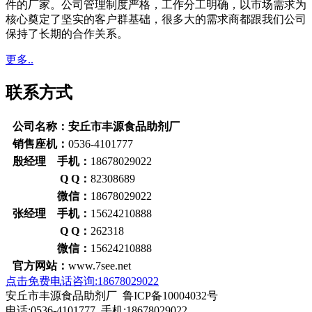
件的厂家。公司管理制度严格，工作分工明确，以市场需求为
核心奠定了坚实的客户群基础，很多大的需求商都跟我们公司
保持了长期的合作关系。
更多..
联系方式
公司名称：安丘市丰源食品助剂厂
销售座机：
0536-4101777
殷经理 手机：
18678029022
Q Q：
82308689
微信：
18678029022
张经理 手机：
15624210888
Q Q：
262318
微信：
15624210888
官方网站：
www.7see.net
点击免费电话咨询:18678029022
安丘市丰源食品助剂厂 鲁ICP备10004032号
电话:0536-4101777 手机:18678029022