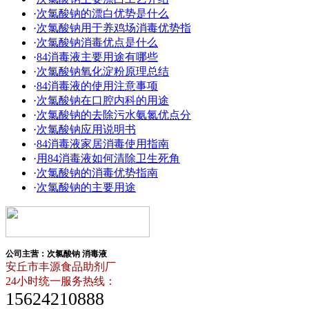
·
次氯酸钠的漂白优势是什么
·
次氯酸钠用于养鸡场消毒优势指
·
次氯酸钠消毒优点是什么
·
84消毒液主要用途有哪些
·
次氯酸钠氧化淀粉原理总结
·
84消毒液的使用注意事项
·
次氯酸钠在口腔内科的用途
·
次氯酸钠的去除污水氨氮优点分
·
次氯酸钠应用说明书
·
84消毒液家居消毒使用指南
·
用84消毒液如何清除卫生死角
·
次氯酸钠的消毒优势指南
·
次氯酸钠的主要用途
公司主营：次氯酸钠 消毒液
安丘市丰源食品助剂厂
24小时统一服务热线：
15624210888