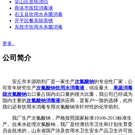
尖山区造纸漂白
商洛市医院消毒液
右玉县饮用水杀菌消毒
开平区餐具除茶锈
东胜市饮用水杀菌消毒
更多..
公司简介
安丘市丰源助剂厂是一家生产
次氯酸钠
的专业性厂家，公
司常年研究生产
次氯酸钠饮用水消毒液
，供应量大，
果蔬消毒
级次氯酸钠
出口量占国内出口量的很大比重，我公司已经成为
国内主要的
次氯酸钠消毒液
供应商，是客户一致的选择，此外
我们还有饮用水消毒专用次氯酸钠等针对性的化学助剂。
我厂生产次氯酸钠，严格按照国家标准19106-2013标准生
产。自来水处理次氯酸钠，我厂是经潍坊市卫生和计划生育委
员会批准的，山东省国产涉及饮用水卫生安全产品卫生许可批