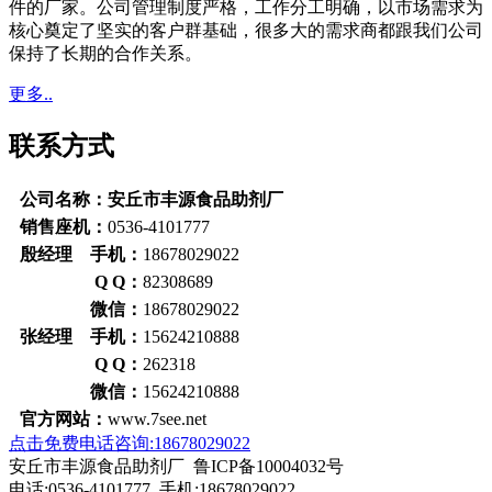
件的厂家。公司管理制度严格，工作分工明确，以市场需求为
核心奠定了坚实的客户群基础，很多大的需求商都跟我们公司
保持了长期的合作关系。
更多..
联系方式
公司名称：安丘市丰源食品助剂厂
销售座机：
0536-4101777
殷经理 手机：
18678029022
Q Q：
82308689
微信：
18678029022
张经理 手机：
15624210888
Q Q：
262318
微信：
15624210888
官方网站：
www.7see.net
点击免费电话咨询:18678029022
安丘市丰源食品助剂厂 鲁ICP备10004032号
电话:0536-4101777 手机:18678029022