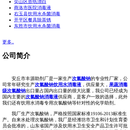
尖山区造纸漂白
商洛市医院消毒液
右玉县饮用水杀菌消毒
开平区餐具除茶锈
东胜市饮用水杀菌消毒
更多..
公司简介
安丘市丰源助剂厂是一家生产
次氯酸钠
的专业性厂家，公
司常年研究生产
次氯酸钠饮用水消毒液
，供应量大，
果蔬消毒
级次氯酸钠
出口量占国内出口量的很大比重，我公司已经成为
国内主要的
次氯酸钠消毒液
供应商，是客户一致的选择，此外
我们还有饮用水消毒专用次氯酸钠等针对性的化学助剂。
我厂生产次氯酸钠，严格按照国家标准19106-2013标准生
产。自来水处理次氯酸钠，我厂是经潍坊市卫生和计划生育委
员会批准的，山东省国产涉及饮用水卫生安全产品卫生许可批