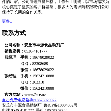
件的厂家。公司管理制度严格，工作分工明确，以市场需求为
核心奠定了坚实的客户群基础，很多大的需求商都跟我们公司
保持了长期的合作关系。
更多..
联系方式
公司名称：安丘市丰源食品助剂厂
销售座机：
0536-4101777
殷经理 手机：
18678029022
Q Q：
82308689
微信：
18678029022
张经理 手机：
15624210888
Q Q：
262318
微信：
15624210888
官方网站：
www.7see.net
点击免费电话咨询:18678029022
安丘市丰源食品助剂厂 鲁ICP备10004032号
电话:0536-4101777 手机:18678029022