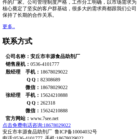
件的厂家。公司管理制度严格，工作分工明确，以市场需求为
核心奠定了坚实的客户群基础，很多大的需求商都跟我们公司
保持了长期的合作关系。
更多..
联系方式
公司名称：安丘市丰源食品助剂厂
销售座机：
0536-4101777
殷经理 手机：
18678029022
Q Q：
82308689
微信：
18678029022
张经理 手机：
15624210888
Q Q：
262318
微信：
15624210888
官方网站：
www.7see.net
点击免费电话咨询:18678029022
安丘市丰源食品助剂厂 鲁ICP备10004032号
电话:0536-4101777 手机:18678029022