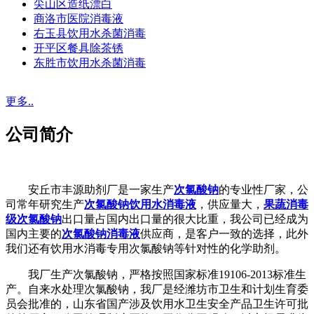
尖山区造纸漂白
商洛市医院消毒液
右玉县饮用水杀菌消毒
开平区餐具除茶锈
东胜市饮用水杀菌消毒
更多..
公司简介
安丘市丰源助剂厂是一家生产
次氯酸钠
的专业性厂家，公
司常年研究生产
次氯酸钠饮用水消毒液
，供应量大，
果蔬消毒
级次氯酸钠
出口量占国内出口量的很大比重，我公司已经成为
国内主要的
次氯酸钠消毒液
供应商，是客户一致的选择，此外
我们还有饮用水消毒专用次氯酸钠等针对性的化学助剂。
我厂生产次氯酸钠，严格按照国家标准19106-2013标准生
产。自来水处理次氯酸钠，我厂是经潍坊市卫生和计划生育委
员会批准的，山东省国产涉及饮用水卫生安全产品卫生许可批